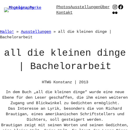
Zum
Instag
Face
Photos
Ausstellungen
Über
Inhalt
Flickr
Kontakt
springen
Hallo!
»
Ausstellungen
»
all die kleinen dinge |
Bachelorarbeit
all die kleinen dinge
| Bachelorarbeit
HTWG Konstanz | 2013
In dem Buch „all die kleinen dinge“ wurde eine neue
Ebene für den Leser geschaffen, die ihm einen weiteren
Zugang und Blickwinkel zu Gedichten ermöglicht.
Das Interesse an Lyrik, besonders die von Richard
Brautigan, eines amerikanischen Schriftstellers und
Dichters, soll gesteigert werden.
Brautigan zeigt mit seinen Worten und seinen Gedichten,